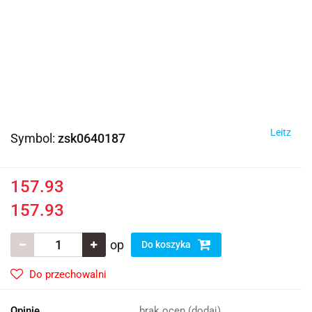
Leitz
Symbol:
zsk0640187
157.93
157.93
op
Do koszyka
Do przechowalni
Opinie
brak ocen
(dodaj)