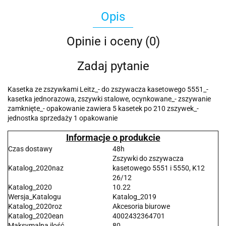
Opis
Opinie i oceny (0)
Zadaj pytanie
Kasetka ze zszywkami Leitz_- do zszywacza kasetowego 5551_-
kasetka jednorazowa, zszywki stalowe, ocynkowane_- zszywanie
zamknięte_- opakowanie zawiera 5 kasetek po 210 zszywek_-
jednostka sprzedaży 1 opakowanie
Informacje o produkcie
Czas dostawy
48h
Zszywki do zszywacza
Katalog_2020naz
kasetowego 5551 i 5550, K12
26/12
Katalog_2020
10.22
Wersja_Katalogu
Katalog_2019
Katalog_2020roz
Akcesoria biurowe
Katalog_2020ean
4002432364701
Maksymalna ilość
80