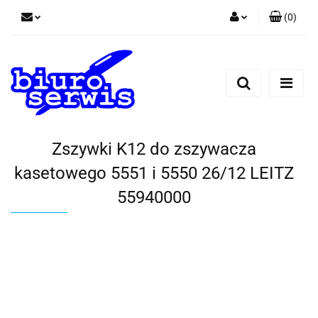
(
0
)
Zaloguj się
Zarejestruj się
Dodaj zgłoszenie
Zgody cookies
Zszywki K12 do zszywacza
kasetowego 5551 i 5550 26/12 LEITZ
55940000