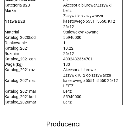
Kategoria B2B
Akcesoria biurowe/Zszywki
Marka
Leitz
Zszywki do zszywacza
Nazwa B2B
kasetowego 5551 i 5550, K12
26/12
Materiał
Stalowe cynkowane
Katalog_2020kod
55940000
Opakowanie
1
Katalog_2021
10.22
Rozmiar
26/12
Katalog_2021ean
4002432364701
Waga (kg)
180
Katalog_2021roz
Akcesoria biurowe
Zszywki K12 do zszywacza
Katalog_2021naz
kasetowego 5551 i 5550 26/12
LEITZ
Katalog_2021mar
Leitz
Katalog_2021kod
55940000
Katalog_2020mar
Leitz
Producenci