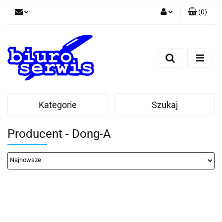
(
0
)
Zaloguj się
Zarejestruj się
Dodaj zgłoszenie
Zgody cookies
Kategorie
Szukaj
Producent - Dong-A