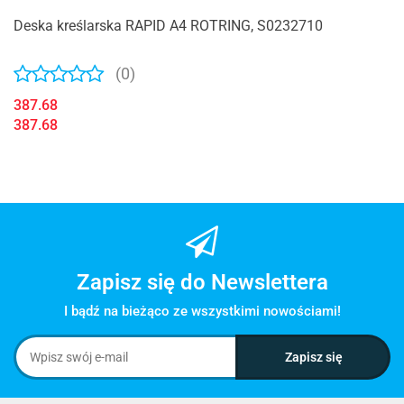
Deska kreślarska RAPID A4 ROTRING, S0232710
(0)
387.68
387.68
Zapisz się do Newslettera
I bądź na bieżąco ze wszystkimi nowościami!