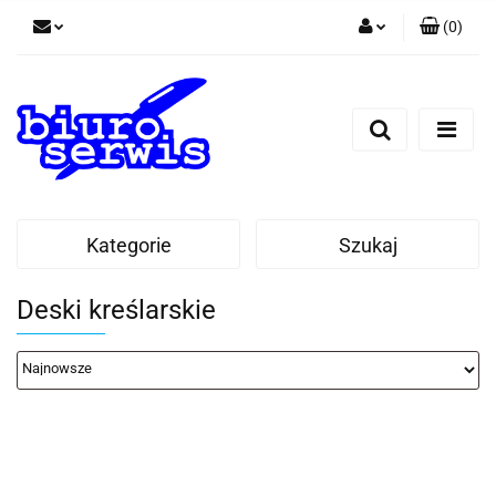
(
0
)
Zaloguj się
Zarejestruj się
Dodaj zgłoszenie
Zgody cookies
Kategorie
Szukaj
Deski kreślarskie