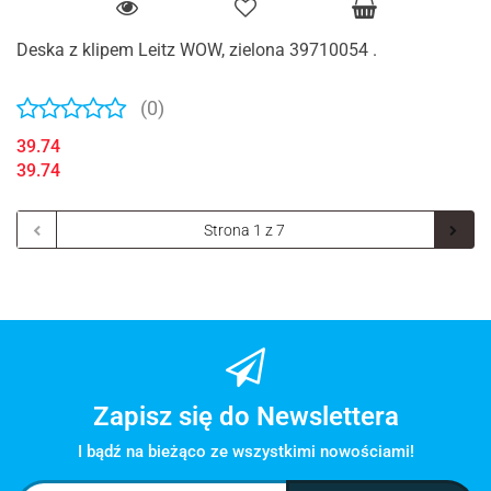
Deska z klipem Leitz WOW, zielona 39710054 .
(0)
39.74
39.74
Zapisz się do Newslettera
I bądź na bieżąco ze wszystkimi nowościami!