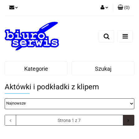
(
0
)
Zaloguj się
Zarejestruj się
Dodaj zgłoszenie
Zgody cookies
Kategorie
Szukaj
Aktówki i podkładki z klipem