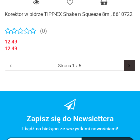
Korektor w piórze TIPP-EX Shake n Squeeze 8ml, 8610722
(0)
12.49
12.49
Zapisz się do Newslettera
I bądź na bieżąco ze wszystkimi nowościami!