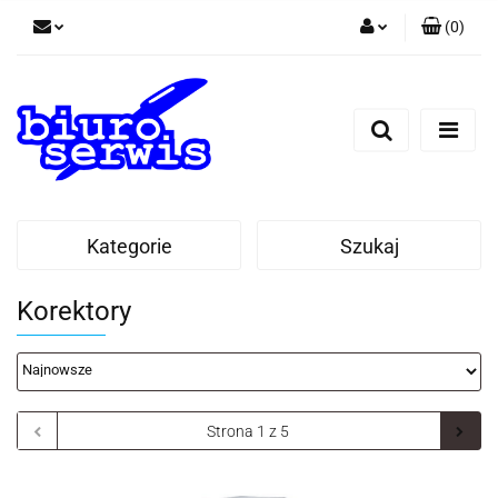
(
0
)
Zaloguj się
Zarejestruj się
Dodaj zgłoszenie
Zgody cookies
Kategorie
Szukaj
Korektory