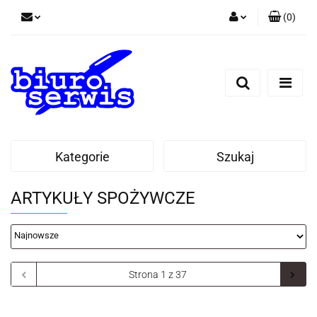
(
0
)
Zaloguj się
Zarejestruj się
Dodaj zgłoszenie
Zgody cookies
Kategorie
Szukaj
ARTYKUŁY SPOŻYWCZE