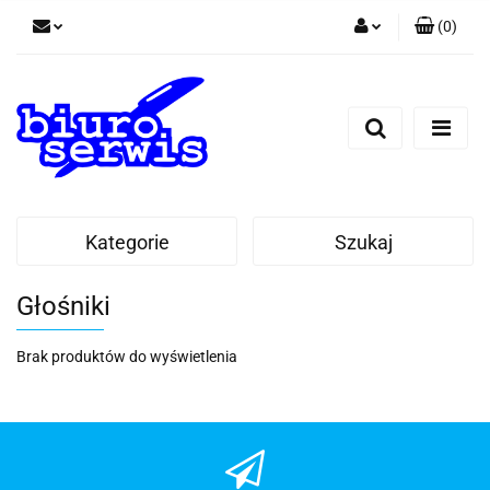
(
0
)
Zaloguj się
Zarejestruj się
Dodaj zgłoszenie
Zgody cookies
Kategorie
Szukaj
Głośniki
Brak produktów do wyświetlenia