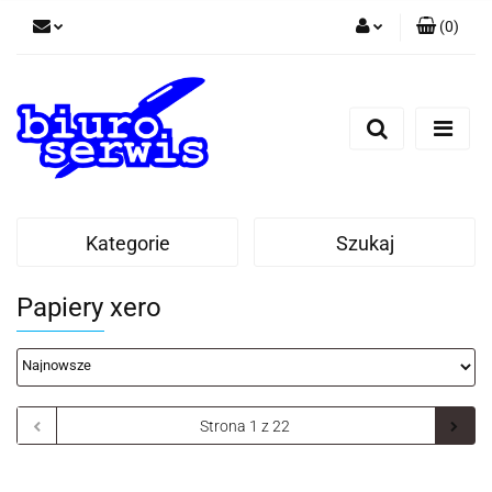
(
0
)
Zaloguj się
Zarejestruj się
Dodaj zgłoszenie
Zgody cookies
Kategorie
Szukaj
Papiery xero