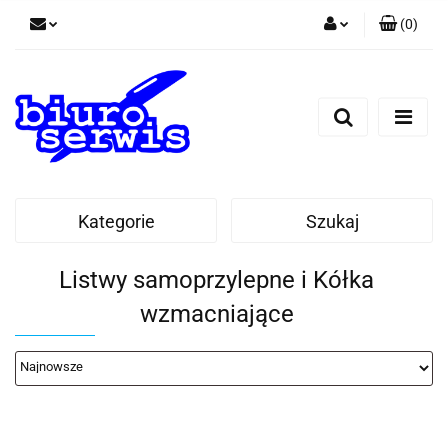
(
0
)
Zaloguj się
Zarejestruj się
Dodaj zgłoszenie
Zgody cookies
Kategorie
Szukaj
Listwy samoprzylepne i Kółka
wzmacniające