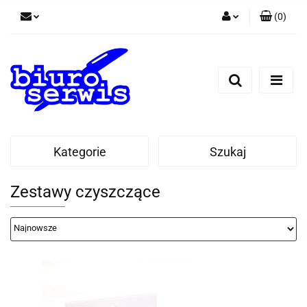
(
0
)
Zaloguj się
Zarejestruj się
Dodaj zgłoszenie
Zgody cookies
Kategorie
Szukaj
Zestawy czyszczące