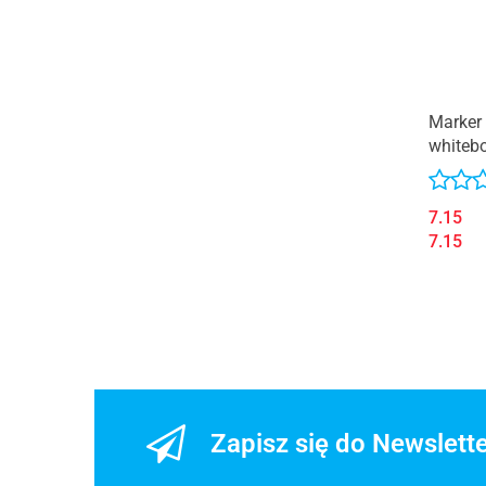
Granit
Happy Color
Herlitz
Koh i Noor
M&G
Marker 
Munhwa
whitebo
Staedtl
Nobo
Open
7.15
Paleta Art
7.15
Paper Mate
Penmate
Pentel
Pilot
Posca
Rystor
Schneider
Zapisz się do Newslett
Sharpie
Stabilo