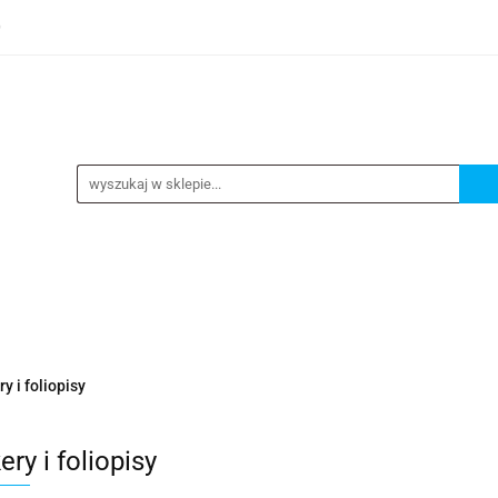
0
TEGORIE
NOWOŚCI
KONTAKT
BESTSELLERY
GORIE
NOWOŚCI
KONTAKT
BESTSELLERY
y i foliopisy
ry i foliopisy