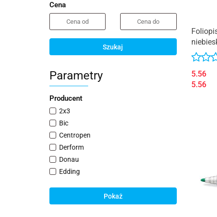
Cena
Foliop
niebie
Szukaj
Parametry
5.56
5.56
Producent
2x3
Bic
Centropen
Derform
Donau
Edding
Faber-Castell
Fiorello
Pokaż
Grand