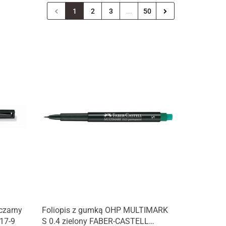
1
2
3
...
50
czarny
Foliopis z gumką OHP MULTIMARK
17-9
S 0.4 zielony FABER-CASTELL