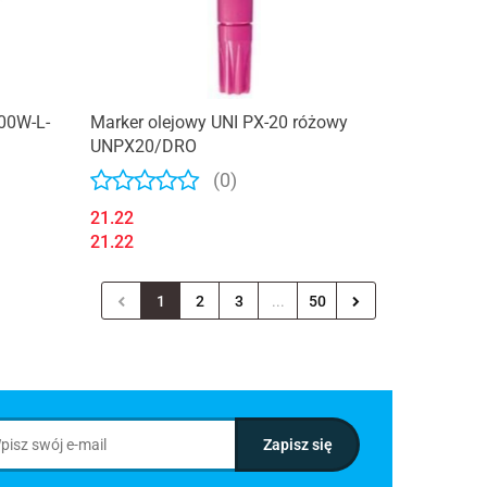
100W-L-
Marker olejowy UNI PX-20 różowy
UNPX20/DRO
(0)
21.22
21.22
1
2
3
...
50