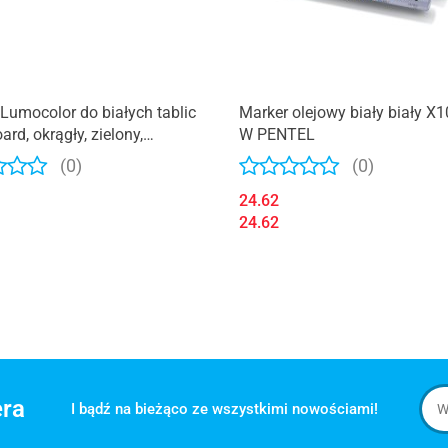
Lumocolor do białych tablic
Marker olejowy biały biały X
ard, okrągły, zielony,
W PENTEL
er S 351-5
(0)
(0)
24.62
24.62
era
I bądź na bieżąco ze wszystkimi nowościami!