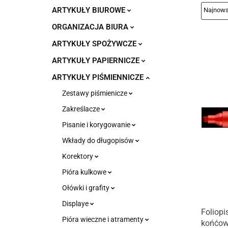
ARTYKUŁY BIUROWE
ORGANIZACJA BIURA
ARTYKUŁY SPOŻYWCZE
ARTYKUŁY PAPIERNICZE
ARTYKUŁY PIŚMIENNICZE
Zestawy piśmienicze
Zakreślacze
Pisanie i korygowanie
Wkłady do długopisów
Korektory
Pióra kulkowe
Ołówki i grafity
Displaye
Foliop
Pióra wieczne i atramenty
końćow