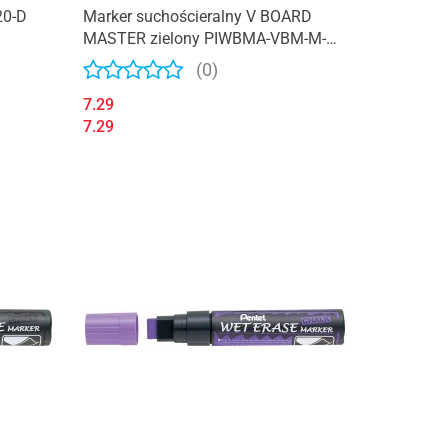
20-D
Marker suchościeralny V BOARD
MASTER zielony PIWBMA-VBM-M-G-
BG PILOT
(0)
7.29
7.29