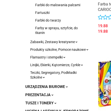
Farba t
Farbki do malowania palcami
CARIOC
Fartuszki
Farbki do twarzy
19.88
Farby w sprayu, sztyfcie, do
19.88
tkanin
Zabawki, Zestawy kreatywne
Produkty szkolne, Pomoce naukowe
Flamastry i stempelki
Linijki, Ekierki, Kątomierze, Cyrkle
Teczki, Segregatory, Podkładki
Szkolne
URZĄDZENIA BIUROWE
PREZENTACJA
TUSZE I TONERY