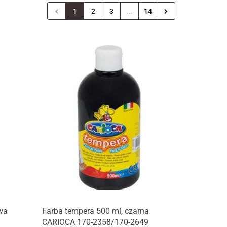
1
2
3
...
14
wa
Farba tempera 500 ml, czarna
CARIOCA 170-2358/170-2649