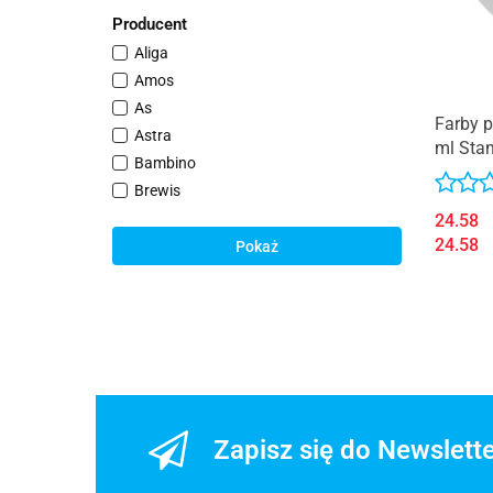
Producent
Aliga
Amos
As
Farby p
Astra
ml Sta
Bambino
Brewis
Carioca
24.58
24.58
Derform
Pokaż
Dp Craft
Faber-Castell
Fiorello
Happy Color
Herlitz
Interdruk
Jedność
Zapisz się do Newslett
KIDEA