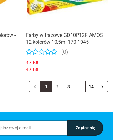
lorów -
Farby witrażowe GD10P12R AMOS
3
12 kolorów 10,5ml 170-1045
(0)
47.68
47.68
1
2
3
...
14