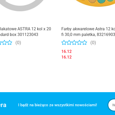
lakatowe ASTRA 12 kol x 20
Farby akwarelowe Astra 12 ko
ndard box 301123043
fi 30,0 mm paletka, 8321690
(0)
(0)
16.12
16.12
era
I bądź na bieżąco ze wszystkimi nowościami!