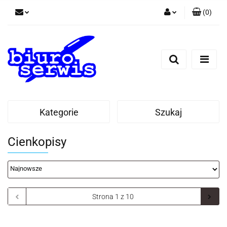
(
0
)
Zaloguj się
Zarejestruj się
Dodaj zgłoszenie
Zgody cookies
Kategorie
Szukaj
Cienkopisy