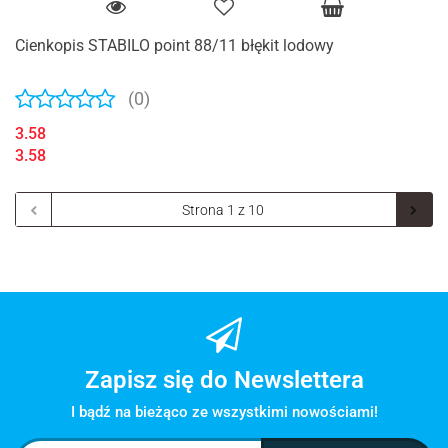
Cienkopis STABILO point 88/11 błękit lodowy
(0)
3.58
3.58
Zapisz się do Newslettera
I bądź na bieżąco ze wszystkimi nowościami!