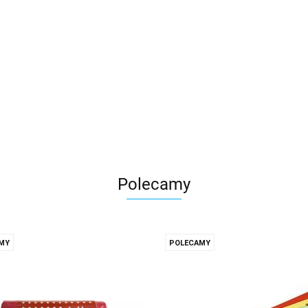
notesami i zakładkami na b
12.28
27.17
Polecamy
MY
POLECAMY