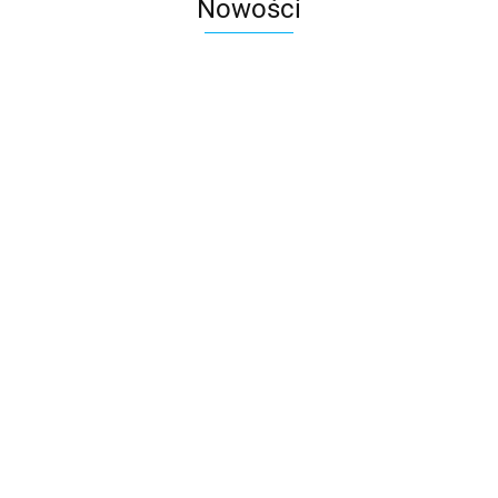
Nowości
Pojemnik na długopisy EAGLE
Przyborniki STICK N 21425 
TYP691 120-1930 niebieski