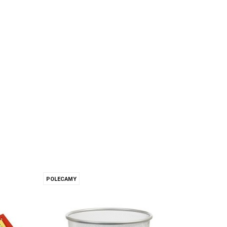
iurko
zestaw 8szt. w etui 275/8-3
40.34
POLECAMY