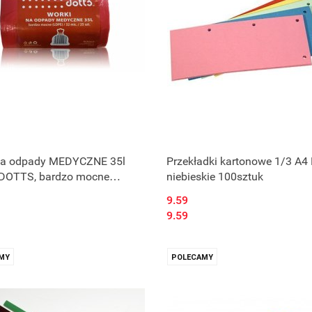
na odpady MEDYCZNE 35l
Przekładki kartonowe 1/3 A
, DOTTS, bardzo mocne
niebieskie 100sztuk
, 32mic czerwone
9.59
9.59
MY
POLECAMY