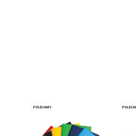
Szklana tablica magnetyczna Leitz Cosy
45x45cm, niebieska, 70440061 SALE
101.06
POLECAMY
POLECA