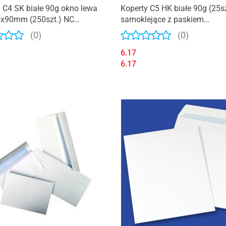
 C4 SK białe 90g okno lewa
Koperty C5 HK białe 90g (25s
5x90mm (250szt.) NC
samoklejące z paskiem
ejące 31621320
31432020/25
(0)
(0)
6.17
6.17