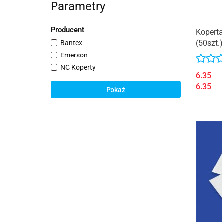
Parametry
Producent
Kopert
(50szt
Bantex
Emerson
NC Koperty
6.35
6.35
Pokaż