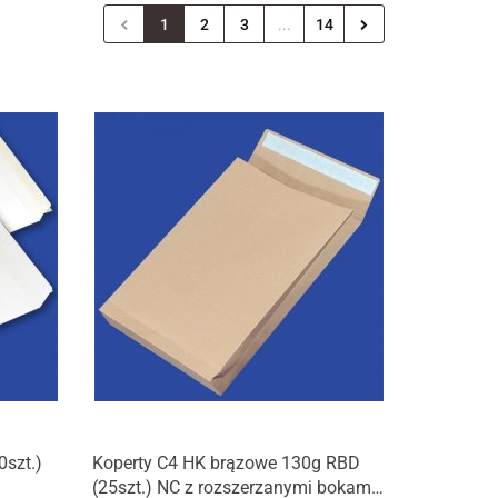
1
2
3
...
14
0szt.)
Koperty C4 HK brązowe 130g RBD
(25szt.) NC z rozszerzanymi bokami