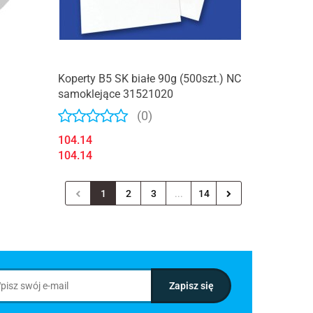
Koperty B5 SK białe 90g (500szt.) NC
samoklejące 31521020
(0)
104.14
104.14
1
2
3
...
14