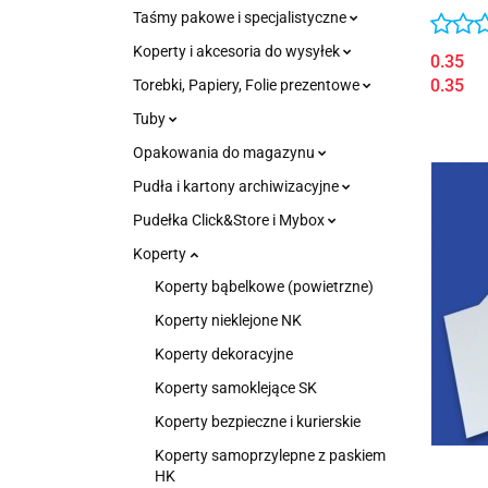
bąbelk
Taśmy pakowe i specjalistyczne
Koperty i akcesoria do wysyłek
0.35
0.35
Torebki, Papiery, Folie prezentowe
Tuby
Opakowania do magazynu
Pudła i kartony archiwizacyjne
Pudełka Click&Store i Mybox
Koperty
Koperty bąbelkowe (powietrzne)
Koperty nieklejone NK
Koperty dekoracyjne
Koperty samoklejące SK
Koperty bezpieczne i kurierskie
Koperty samoprzylepne z paskiem
HK