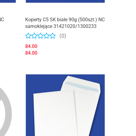
NC
Koperty C5 SK białe 90g (500szt.) NC
samoklejące 31421020/1300233
(0)
84.00
84.00