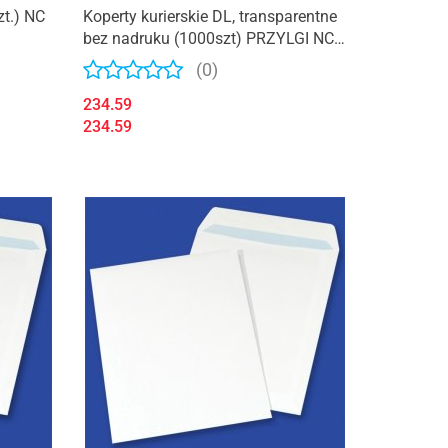
zt.) NC
Koperty kurierskie DL, transparentne
bez nadruku (1000szt) PRZYLGI NC
KOPERTY 055940/66138097
(0)
234.59
234.59