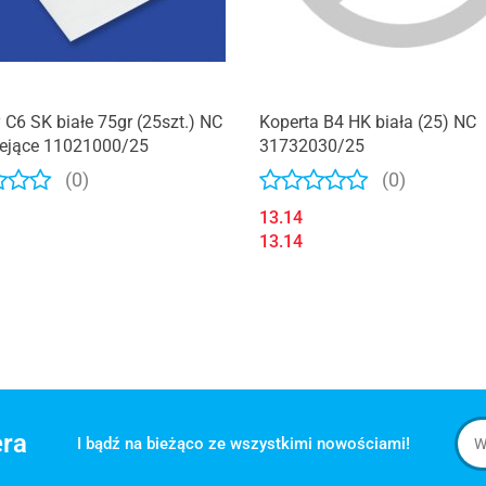
 C6 SK białe 75gr (25szt.) NC
Koperta B4 HK biała (25) NC
ejące 11021000/25
31732030/25
(0)
(0)
13.14
13.14
era
I bądź na bieżąco ze wszystkimi nowościami!