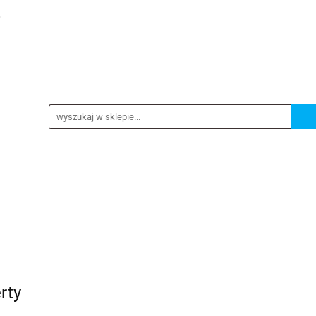
0
TEGORIE
NOWOŚCI
KONTAKT
BESTSELLERY
GORIE
NOWOŚCI
KONTAKT
BESTSELLERY
rty