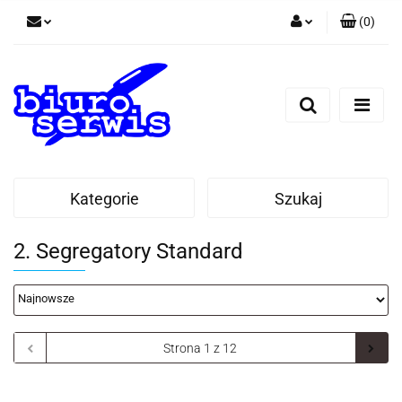
(
0
)
Zaloguj się
Zarejestruj się
Dodaj zgłoszenie
Zgody cookies
Kategorie
Szukaj
2. Segregatory Standard