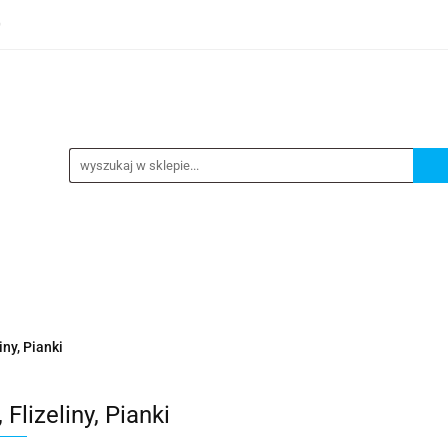
0
TEGORIE
NOWOŚCI
KONTAKT
BESTSELLERY
GORIE
NOWOŚCI
KONTAKT
BESTSELLERY
liny, Pianki
, Flizeliny, Pianki