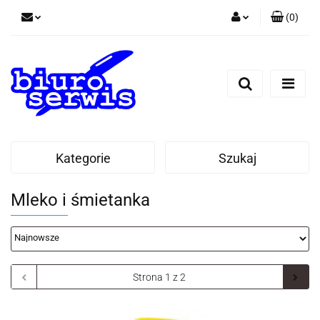
(
0
)
Zaloguj się
Zarejestruj się
Dodaj zgłoszenie
Zgody cookies
Kategorie
Szukaj
Mleko i śmietanka