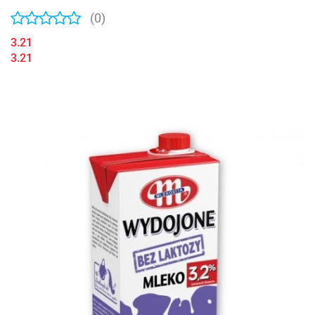
(0)
3.21
3.21