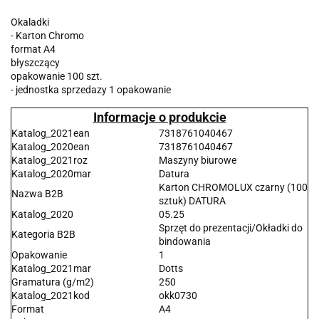
Okaladki
- Karton Chromo
format A4
błyszczący
opakowanie 100 szt.
- jednostka sprzedazy 1 opakowanie
Informacje o produkcie
Katalog_2021ean
7318761040467
Katalog_2020ean
7318761040467
Katalog_2021roz
Maszyny biurowe
Katalog_2020mar
Datura
Karton CHROMOLUX czarny (100
Nazwa B2B
sztuk) DATURA
Katalog_2020
05.25
Sprzęt do prezentacji/Okładki do
Kategoria B2B
bindowania
Opakowanie
1
Katalog_2021mar
Dotts
Gramatura (g/m2)
250
Katalog_2021kod
okk0730
Format
A4