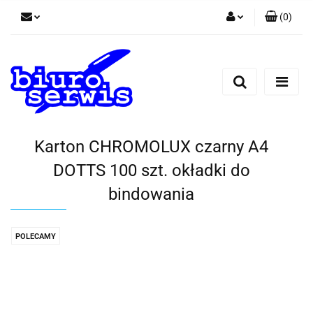
(
0
)
Zaloguj się
Zarejestruj się
Dodaj zgłoszenie
Zgody cookies
Karton CHROMOLUX czarny A4
DOTTS 100 szt. okładki do
bindowania
POLECAMY