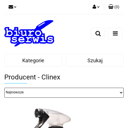
(
0
)
Zaloguj się
Zarejestruj się
Dodaj zgłoszenie
Zgody cookies
Kategorie
Szukaj
Producent - Clinex