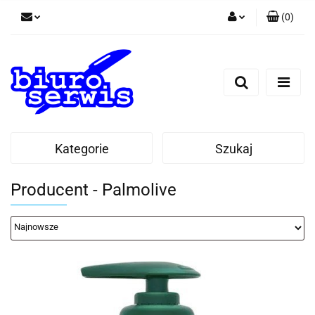
(
0
)
Zaloguj się
Zarejestruj się
Dodaj zgłoszenie
Zgody cookies
Kategorie
Szukaj
Producent - Palmolive