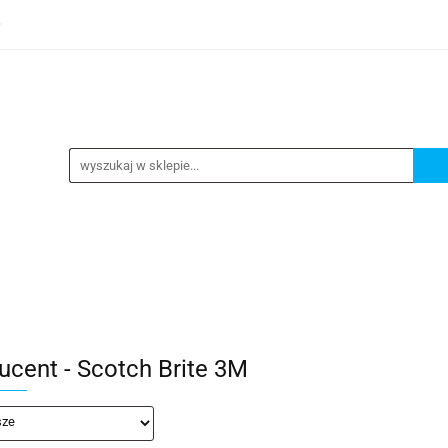
0
TEGORIE
NOWOŚCI
KONTAKT
BESTSELLERY
GORIE
NOWOŚCI
KONTAKT
BESTSELLERY
ucent - Scotch Brite 3M