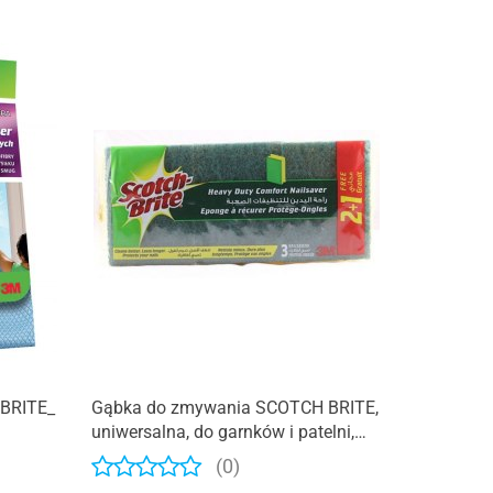
Produkt niedostępny
 BRITE_
Gąbka do zmywania SCOTCH BRITE,
uniwersalna, do garnków i patelni,
2+1szt., żółta
(0)