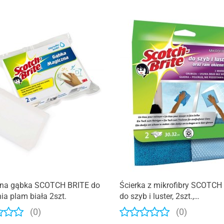
Produkt niedostępny
na gąbka SCOTCH BRITE do
Ścierka z mikrofibry SCOTCH
a plam biała 2szt.
do szyb i luster, 2szt.,
ciemno/jasnoniebieskie
(0)
(0)