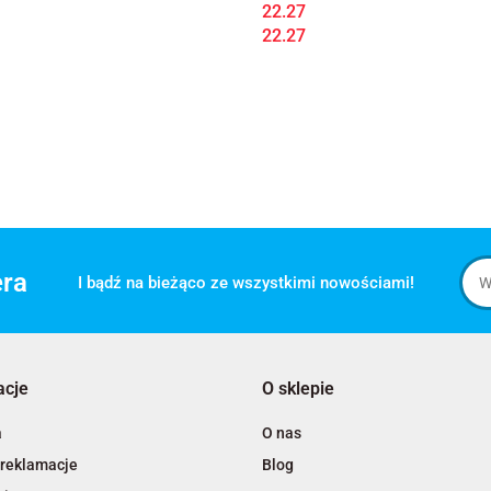
22.27
22.27
era
I bądź na bieżąco ze wszystkimi nowościami!
acje
O sklepie
a
O nas
 reklamacje
Blog