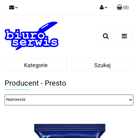
(
0
)
Zaloguj się
Zarejestruj się
Dodaj zgłoszenie
Zgody cookies
Kategorie
Szukaj
Producent - Presto