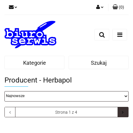
(
0
)
Zaloguj się
Zarejestruj się
Dodaj zgłoszenie
Zgody cookies
Kategorie
Szukaj
Producent - Herbapol