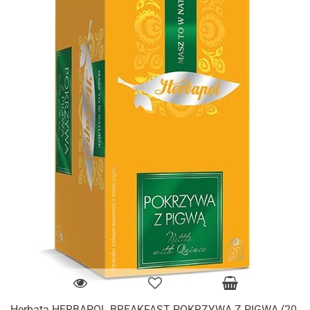
Herbata HERBAPOL BREAKFAST POKRZYWA Z PIGWĄ (20