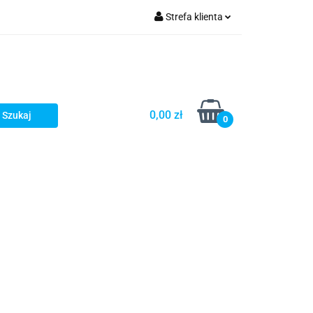
Strefa klienta
Zaloguj się
Zarejestruj się
Dodaj zgłoszenie
0,00 zł
Zgody cookies
0