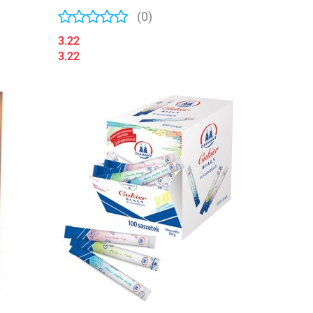
(0)
3.22
3.22