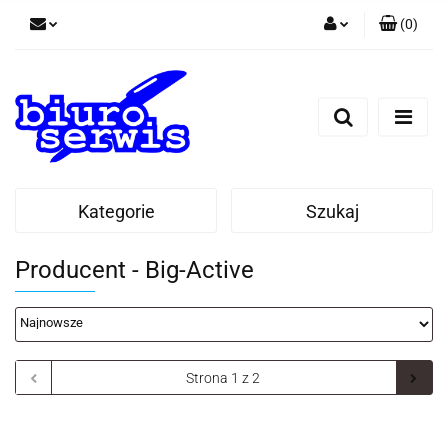
(
0
)
Zaloguj się
Zarejestruj się
Dodaj zgłoszenie
Zgody cookies
Kategorie
Szukaj
Producent - Big-Active