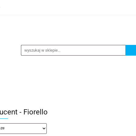
0
TEGORIE
NOWOŚCI
KONTAKT
BESTSELLERY
GORIE
NOWOŚCI
KONTAKT
BESTSELLERY
cent - Fiorello