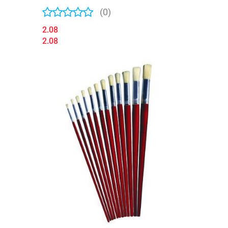
(0)
2.08
2.08