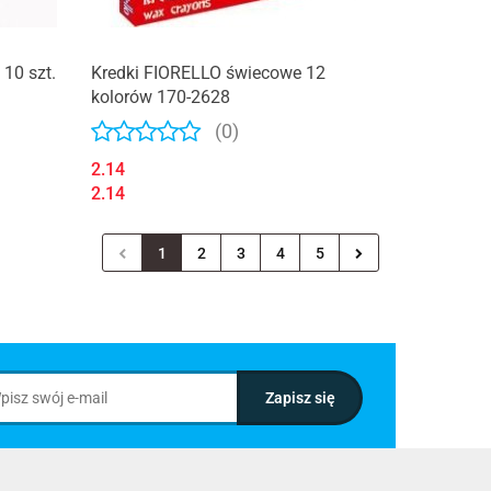
 10 szt.
Kredki FIORELLO świecowe 12
kolorów 170-2628
(0)
2.14
2.14
1
2
3
4
5