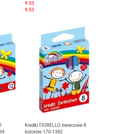
9.53
9.53
2
Kredki FIORELLO świecowe 8
84
kolorów 170-1382