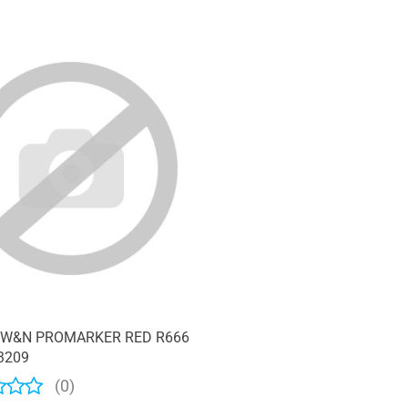
Produkt niedostępny
r W&N PROMARKER RED R666
3209
(0)