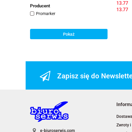
13.77
Producent
13.77
Promarker
Pokaż
Zapisz się do Newslett
Inform
Dostaw
Zwroty i
e-biuroserwis.com