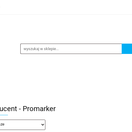
0
TEGORIE
NOWOŚCI
KONTAKT
BESTSELLERY
GORIE
NOWOŚCI
KONTAKT
BESTSELLERY
ucent - Promarker