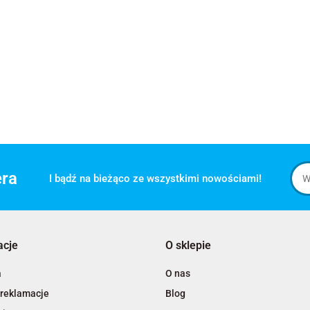
era
I bądź na bieżąco ze wszystkimi nowościami!
acje
O sklepie
a
O nas
 reklamacje
Blog