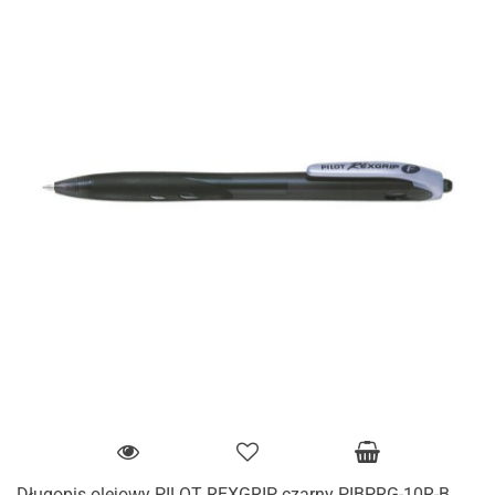
Długopis olejowy PILOT REXGRIP czarny PIBPRG-10R-B