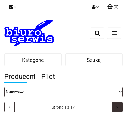
(
0
)
Zaloguj się
Zarejestruj się
Dodaj zgłoszenie
Zgody cookies
Kategorie
Szukaj
Producent - Pilot