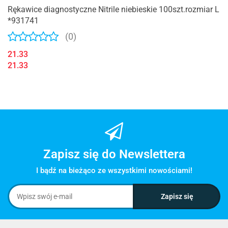
Rękawice diagnostyczne Nitrile niebieskie 100szt.rozmiar L
*931741
(0)
21.33
21.33
Zapisz się do Newslettera
I bądź na bieżąco ze wszystkimi nowościami!