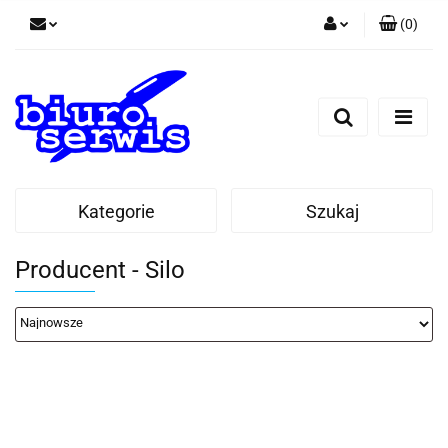
(
0
)
Zaloguj się
Zarejestruj się
Dodaj zgłoszenie
Zgody cookies
Kategorie
Szukaj
Producent - Silo