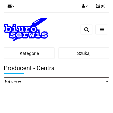
(
0
)
Zaloguj się
Zarejestruj się
Dodaj zgłoszenie
Zgody cookies
Kategorie
Szukaj
Producent - Centra