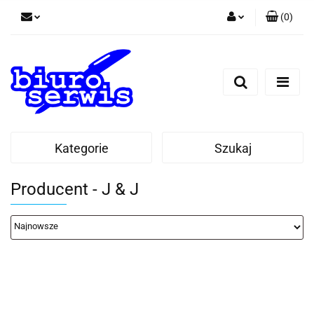
(
0
)
Zaloguj się
Zarejestruj się
Dodaj zgłoszenie
Zgody cookies
Kategorie
Szukaj
Producent - J & J