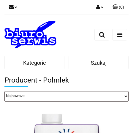
(
0
)
Zaloguj się
Zarejestruj się
Dodaj zgłoszenie
Zgody cookies
Kategorie
Szukaj
Producent - Polmlek