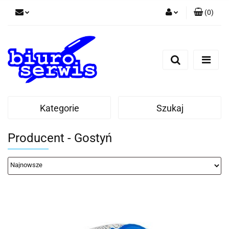
(
0
)
Zaloguj się
Zarejestruj się
Dodaj zgłoszenie
Zgody cookies
Kategorie
Szukaj
Producent - Gostyń