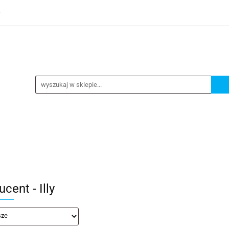
0
TEGORIE
NOWOŚCI
KONTAKT
BESTSELLERY
GORIE
NOWOŚCI
KONTAKT
BESTSELLERY
cent - Illy