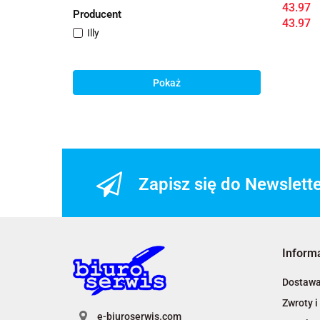
43.97
Producent
43.97
Illy
Pokaż
Zapisz się do Newslett
Inform
Dostaw
Zwroty i
e-biuroserwis.com