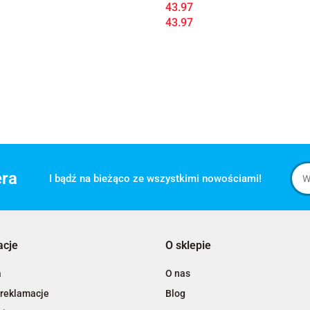
43.97
43.97
era
I bądź na bieżąco ze wszystkimi nowościami!
acje
O sklepie
a
O nas
 reklamacje
Blog