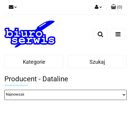
(
0
)
Zaloguj się
Zarejestruj się
Dodaj zgłoszenie
Zgody cookies
Kategorie
Szukaj
Producent - Dataline