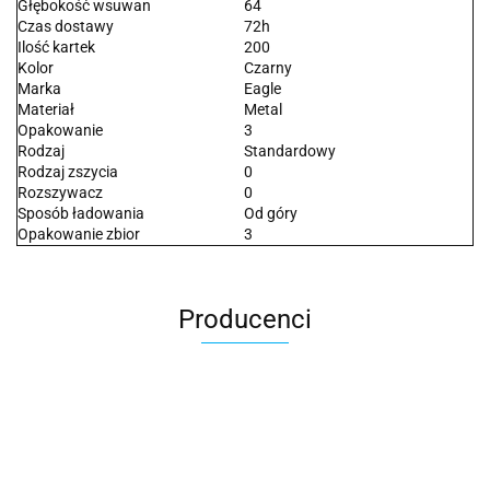
Głębokość wsuwan
64
Czas dostawy
72h
Ilość kartek
200
Kolor
Czarny
Marka
Eagle
Materiał
Metal
Opakowanie
3
Rodzaj
Standardowy
Rodzaj zszycia
0
Rozszywacz
0
Sposób ładowania
Od góry
Opakowanie zbior
3
Producenci
2x3