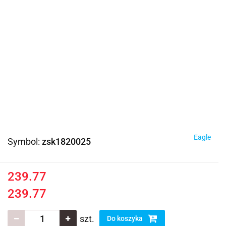
Eagle
Symbol:
zsk1820025
239.77
239.77
szt.
Do koszyka