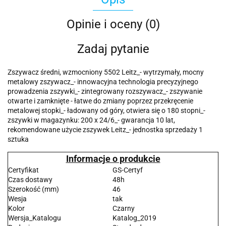
Opinie i oceny (0)
Zadaj pytanie
Zszywacz średni, wzmocniony 5502 Leitz_- wytrzymały, mocny
metalowy zszywacz_- innowacyjna technologia precyzyjnego
prowadzenia zszywki_- zintegrowany rozszywacz_- zszywanie
otwarte i zamknięte - łatwe do zmiany poprzez przekręcenie
metalowej stopki_- ładowany od góry, otwiera się o 180 stopni_-
zszywki w magazynku: 200 x 24/6_- gwarancja 10 lat,
rekomendowane użycie zszywek Leitz_- jednostka sprzedaży 1
sztuka
Informacje o produkcie
Certyfikat
GS-Certyf
Czas dostawy
48h
Szerokość (mm)
46
Wesja
tak
Kolor
Czarny
Wersja_Katalogu
Katalog_2019