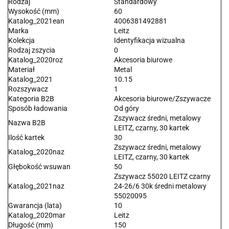
Rodzaj
Standardowy
Wysokość (mm)
60
Katalog_2021ean
4006381492881
Marka
Leitz
Kolekcja
Identyfikacja wizualna
Rodzaj zszycia
0
Katalog_2020roz
Akcesoria biurowe
Materiał
Metal
Katalog_2021
10.15
Rozszywacz
1
Kategoria B2B
Akcesoria biurowe/Zszywacze
Sposób ładowania
Od góry
Zszywacz średni, metalowy
Nazwa B2B
LEITZ, czarny, 30 kartek
Ilość kartek
30
Zszywacz średni, metalowy
Katalog_2020naz
LEITZ, czarny, 30 kartek
Głębokość wsuwan
50
Zszywacz 55020 LEITZ czarny
Katalog_2021naz
24-26/6 30k średni metalowy
55020095
Gwarancja (lata)
10
Katalog_2020mar
Leitz
Długość (mm)
150