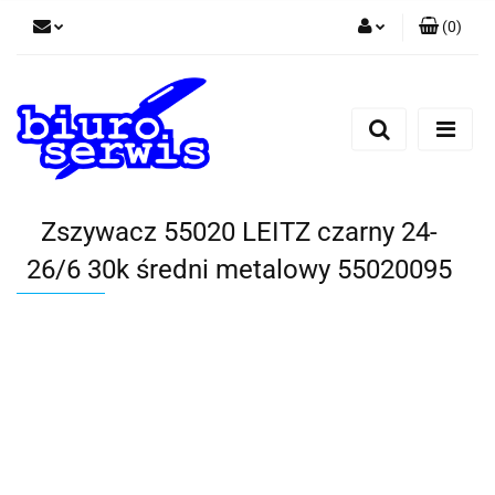
(
0
)
Zaloguj się
Zarejestruj się
Dodaj zgłoszenie
Zgody cookies
Zszywacz 55020 LEITZ czarny 24-
26/6 30k średni metalowy 55020095