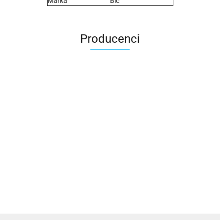
Marka
Bic
Producenci
2x3
3L