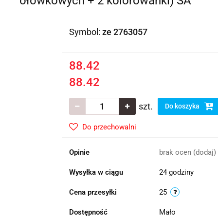
ołówkowych + 2 kolorowanki) SA
Symbol:
ze 2763057
88.42
88.42
szt.
Do koszyka
Do przechowalni
Opinie
brak ocen
(dodaj)
Wysyłka w ciągu
24 godziny
Cena przesyłki
25
Dostępność
Mało