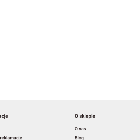
2x3
3L
acje
O sklepie
A4 Tech
a
O nas
 reklamacje
Blog