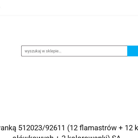
0
TEGORIE
NOWOŚCI
KONTAKT
BESTSELLERY
GORIE
NOWOŚCI
KONTAKT
BESTSELLERY
wanką 512023/92611 (12 flamastrów + 12 