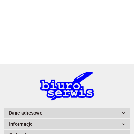
3L
A4 Tech
Dane adresowe
Informacje
Adiva