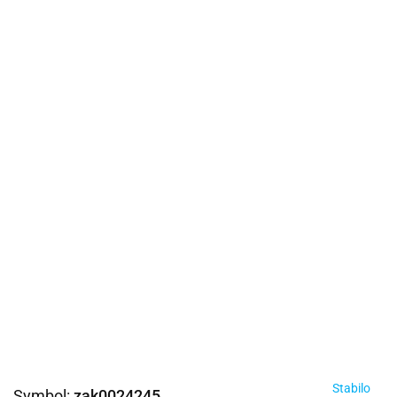
Stabilo
Symbol:
zak0024245