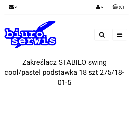
(
0
)
Zaloguj się
Zarejestruj się
Dodaj zgłoszenie
Zgody cookies
Zakreślacz STABILO swing
cool/pastel podstawka 18 szt 275/18-
01-5