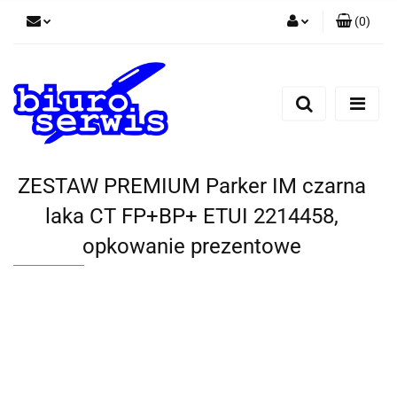
(
0
)
Zaloguj się
Zarejestruj się
Dodaj zgłoszenie
Zgody cookies
ZESTAW PREMIUM Parker IM czarna
laka CT FP+BP+ ETUI 2214458,
opkowanie prezentowe