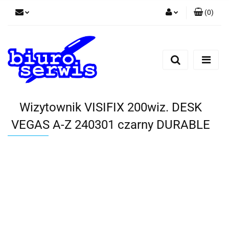
(
0
)
Zaloguj się
Zarejestruj się
Dodaj zgłoszenie
Zgody cookies
Wizytownik VISIFIX 200wiz. DESK
VEGAS A-Z 240301 czarny DURABLE