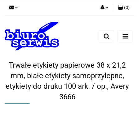
(
0
)
Zaloguj się
Zarejestruj się
Dodaj zgłoszenie
Zgody cookies
Trwałe etykiety papierowe 38 x 21,2
mm, białe etykiety samoprzylepne,
etykiety do druku 100 ark. / op., Avery
3666