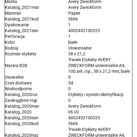
Marka
Avery Zweckform
Katalog_2021mar
Avery Zweckform
Materiał
Papier
Katalog_2021kod
3666
Opakowanie
1
Katalog_2021ean
4002432100323
Perforacja
1
Kolor
białe
Rodzaj
Uniwersalne
Rozmiar etykiety
38 x 21,2
Trwałe Etykiety AVERY
Nazwa B2B
ZWECKFORM uniwersalne A4,
100 ark./op., 38 x 21,2 mm, białe
Usuwalne
0
Czas dostawy
5d
Wodoodporne
0
Katalog_2020roz
Etykiety i system identyfikacji
Zaokrąglone rogi
0
Katalog_2020mar
Avery Zweckform
Katalog_2020
06.02
Katalog_2020ean
4002432100323
Katalog_2020kod
3666
Trwałe Etykiety AVERY
Katalog_2020naz
ZWECKFORM uniwersalne A4,