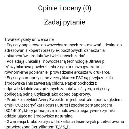
Opinie i oceny (0)
Zadaj pytanie
Trwałe etykiety uniwersalne
• Etykiety papierowe do wszechstronnych zastosowań. Idealne do
adresowania kopert i przesyłek pocztowych, oznaczania
dokumentów, produktów i wielu innych zadań.
• Posiadają unikalną i nowoczesną technologię UltraGrip:
trójwymiarowa powierzchnia z tyłu arkusza gwarantuje
równomierne pobieranie i prowadzenie arkusza w drukarce.
• Etykiety samoprzylepne z certyfikatem FSC są przyjazne dla
środowiska i nie zawierają chloru. Papier pochodzi z
odpowiedzialnie zarządzanych zasobów leśnych, a etykiety
podlegają pełnej utylizacji jako odpad papierowy.
• Produkcja etykiet Avery Zweckform jest neutralna pod względem
emisji CO2 (certyfikat Focus Future) i zgodna ze standardem
ISO14001, który pomaga zminimalizować negatywne czynniki
oddziałujące na środowisko naturalne.
• Gwarancja braku zacięć w drukarkach laserowych przetestowana
i zatwierdzona Certyfikatem T_V S_D.