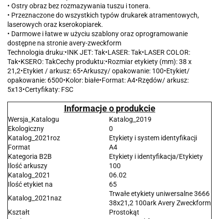
• Ostry obraz bez rozmazywania tuszu i tonera.
• Przeznaczone do wszystkich typów drukarek atramentowych,
laserowych oraz kserokopiarek.
• Darmowe i łatwe w użyciu szablony oraz oprogramowanie
dostępne na stronie avery-zweckform
Technologia druku:•INK JET: Tak•LASER: Tak•LASER COLOR:
Tak•KSERO: TakCechy produktu:•Rozmiar etykiety (mm): 38 x
21,2•Etykiet / arkusz: 65•Arkuszy/ opakowanie: 100•Etykiet/
opakowanie: 6500•Kolor: białe•Format: A4•Rzędów/ arkusz:
5x13•Certyfikaty: FSC
Informacje o produkcie
Wersja_Katalogu
Katalog_2019
Ekologiczny
0
Katalog_2021roz
Etykiety i system identyfikacji
Format
A4
Kategoria B2B
Etykiety i identyfikacja/Etykiety
Ilość arkuszy
100
Katalog_2021
06.02
Ilość etykiet na
65
Trwałe etykiety uniwersalne 3666
Katalog_2021naz
38x21,2 100ark Avery Zweckform
Kształt
Prostokąt