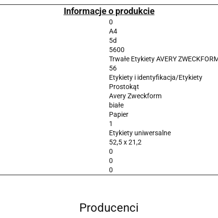
Informacje o produkcie
0
A4
5d
5600
Trwałe Etykiety AVERY ZWECKFORM un
56
Etykiety i identyfikacja/Etykiety
Prostokąt
Avery Zweckform
białe
Papier
1
Etykiety uniwersalne
52,5 x 21,2
0
0
0
Producenci