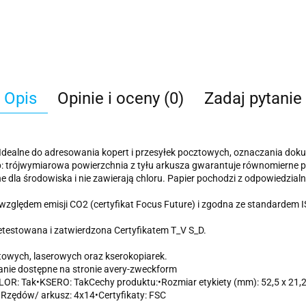
Opis
Opinie i oceny (0)
Zadaj pytanie
Idealne do adresowania kopert i przesyłek pocztowych, oznaczania doku
ip: trójwymiarowa powierzchnia z tyłu arkusza gwarantuje równomierne p
ne dla środowiska i nie zawierają chloru. Papier pochodzi z odpowiedzial
od względem emisji CO2 (certyfikat Focus Future) i zgodna ze standard
etestowana i zatwierdzona Certyfikatem T_V S_D.
owych, laserowych oraz kserokopiarek.
nie dostępne na stronie avery-zweckform
OR: Tak•KSERO: TakCechy produktu:•Rozmiar etykiety (mm): 52,5 x 21,2•
•Rzędów/ arkusz: 4x14•Certyfikaty: FSC