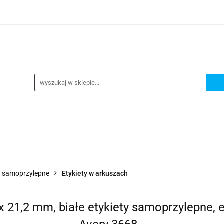
0
TEGORIE
NOWOŚCI
KONTAKT
BESTSELLERY
GORIE
NOWOŚCI
KONTAKT
BESTSELLERY
y samoprzylepne
Etykiety w arkuszach
x 21,2 mm, białe etykiety samoprzylepne, et