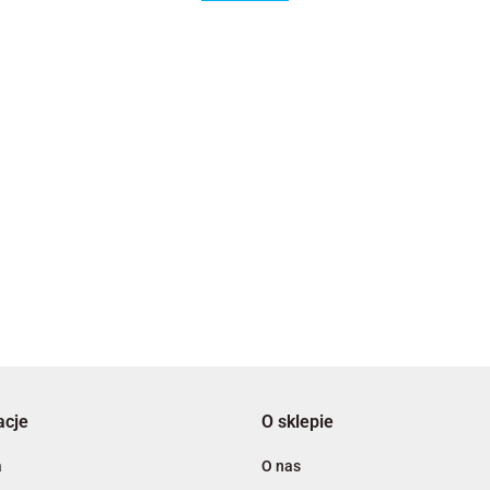
2x3
3L
acje
O sklepie
A4 Tech
a
O nas