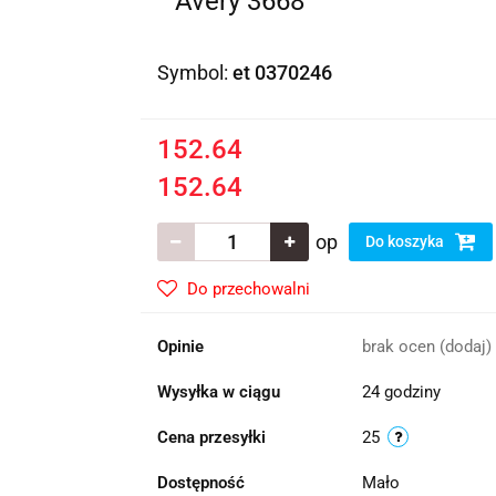
Avery 3668
Symbol:
et 0370246
152.64
152.64
op
Do koszyka
Do przechowalni
Opinie
brak ocen
(dodaj)
Wysyłka w ciągu
24 godziny
Cena przesyłki
25
Dostępność
Mało