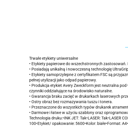
Trwałe etykiety uniwersalne
• Etykiety papierowe do wszechstronnych zastosowań. 
• Posiadają unikalną i nowoczesną technologię UltraGr
• Etykiety samoprzylepne z certyfikatem FSC są przyjaz
pełnej utylizacji jako odpad papierowy.
• Produkcja etykiet Avery Zweckform jest neutralna p
czynniki oddziałujące na środowisko naturalne.
• Gwarancja braku zacięć w drukarkach laserowych prz
• Ostry obraz bez rozmazywania tuszu i tonera.
• Przeznaczone do wszystkich typów drukarek atrament
• Darmowe i łatwe w użyciu szablony oraz oprogramowa
Technologia druku:•INK JET: Tak•LASER: Tak•LASER COL
100•Etykiet/ opakowanie: 5600•Kolor: białe•Format: A4