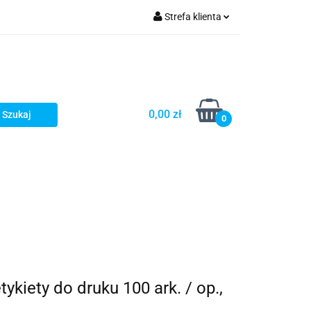
Strefa klienta
Zaloguj się
Zarejestruj się
Dodaj zgłoszenie
0,00 zł
Zgody cookies
0
ykiety do druku 100 ark. / op.,