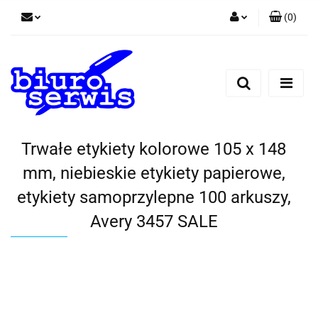
(
0
)
Zaloguj się
Zarejestruj się
Dodaj zgłoszenie
Zgody cookies
Trwałe etykiety kolorowe 105 x 148
mm, niebieskie etykiety papierowe,
etykiety samoprzylepne 100 arkuszy,
Avery 3457 SALE