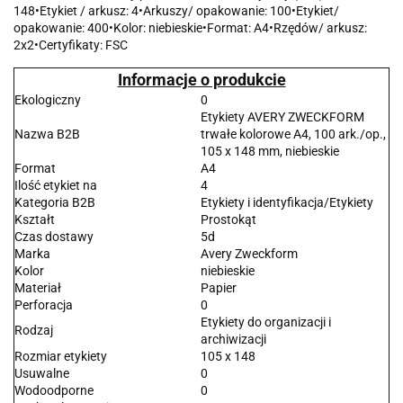
148•Etykiet / arkusz: 4•Arkuszy/ opakowanie: 100•Etykiet/
opakowanie: 400•Kolor: niebieskie•Format: A4•Rzędów/ arkusz:
2x2•Certyfikaty: FSC
Informacje o produkcie
Ekologiczny
0
Etykiety AVERY ZWECKFORM
Nazwa B2B
trwałe kolorowe A4, 100 ark./op.,
105 x 148 mm, niebieskie
Format
A4
Ilość etykiet na
4
Kategoria B2B
Etykiety i identyfikacja/Etykiety
Kształt
Prostokąt
Czas dostawy
5d
Marka
Avery Zweckform
Kolor
niebieskie
Materiał
Papier
Perforacja
0
Etykiety do organizacji i
Rodzaj
archiwizacji
Rozmiar etykiety
105 x 148
Usuwalne
0
Wodoodporne
0