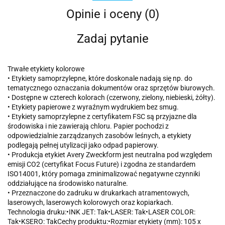
Opinie i oceny (0)
Zadaj pytanie
Trwałe etykiety kolorowe
• Etykiety samoprzylepne, które doskonale nadają się np. do
tematycznego oznaczania dokumentów oraz sprzętów biurowych.
• Dostępne w czterech kolorach (czerwony, zielony, niebieski, żółty).
• Etykiety papierowe z wyraźnym wydrukiem bez smug.
• Etykiety samoprzylepne z certyfikatem FSC są przyjazne dla
środowiska i nie zawierają chloru. Papier pochodzi z
odpowiedzialnie zarządzanych zasobów leśnych, a etykiety
podlegają pełnej utylizacji jako odpad papierowy.
• Produkcja etykiet Avery Zweckform jest neutralna pod względem
emisji CO2 (certyfikat Focus Future) i zgodna ze standardem
ISO14001, który pomaga zminimalizować negatywne czynniki
oddziałujące na środowisko naturalne.
• Przeznaczone do zadruku w drukarkach atramentowych,
laserowych, laserowych kolorowych oraz kopiarkach.
Technologia druku:•INK JET: Tak•LASER: Tak•LASER COLOR:
Tak•KSERO: TakCechy produktu:•Rozmiar etykiety (mm): 105 x