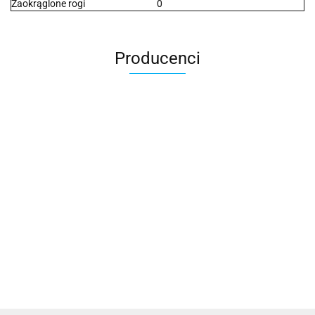
Zaokrąglone rogi
0
Producenci
2x3
3L