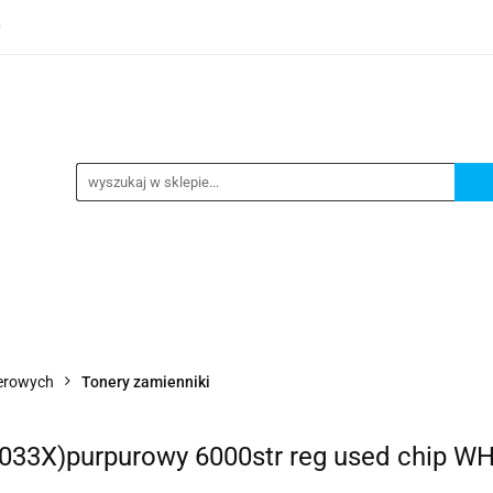
0
TEGORIE
NOWOŚCI
KONTAKT
BESTSELLERY
GORIE
NOWOŚCI
KONTAKT
BESTSELLERY
serowych
Tonery zamienniki
33X)purpurowy 6000str reg used chip 