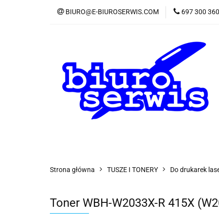
BIURO@E-BIUROSERWIS.COM
697 300 36
KA
Wszystkie kategorie
KATE
Strona główna
TUSZE I TONERY
Do drukarek la
Toner WBH-W2033X-R 415X (W20