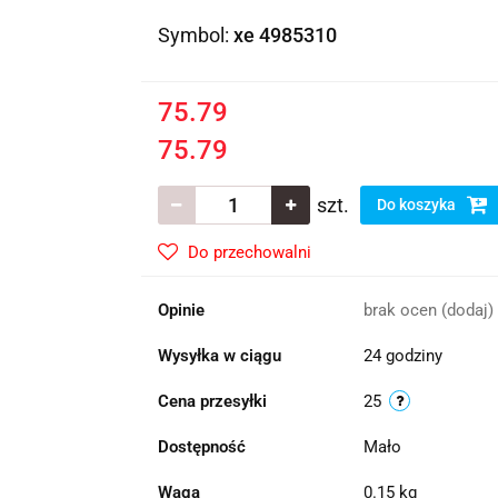
Symbol:
xe 4985310
75.79
75.79
szt.
Do koszyka
Do przechowalni
Opinie
brak ocen
(dodaj)
Wysyłka w ciągu
24 godziny
Cena przesyłki
25
Dostępność
Mało
Waga
0.15 kg