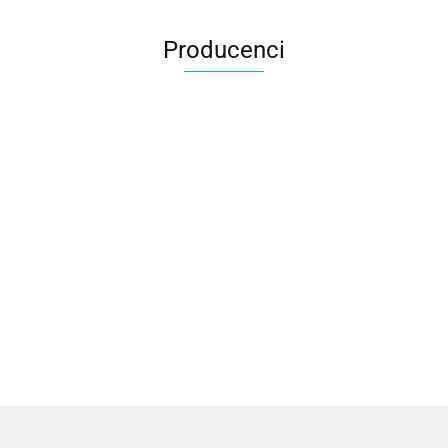
Producenci
2x3
3L