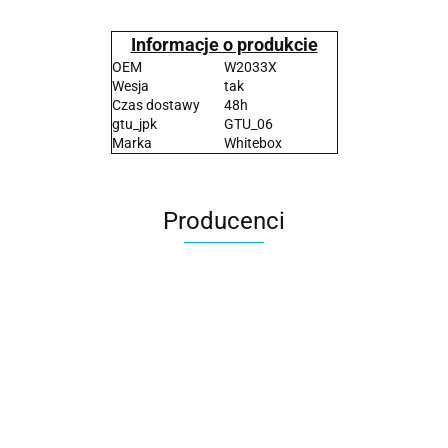
Informacje o produkcie
OEM
W2033X
Wesja
tak
Czas dostawy
48h
gtu_jpk
GTU_06
Marka
Whitebox
Producenci
2x3