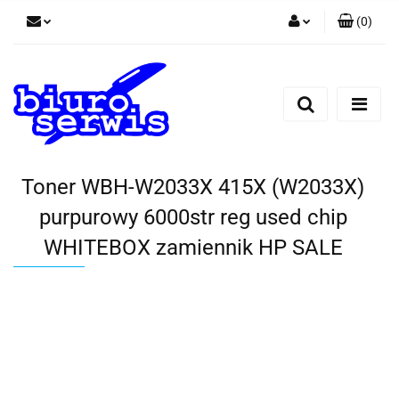
(
0
)
Zaloguj się
Zarejestruj się
Dodaj zgłoszenie
Zgody cookies
Toner WBH-W2033X 415X (W2033X)
purpurowy 6000str reg used chip
WHITEBOX zamiennik HP SALE