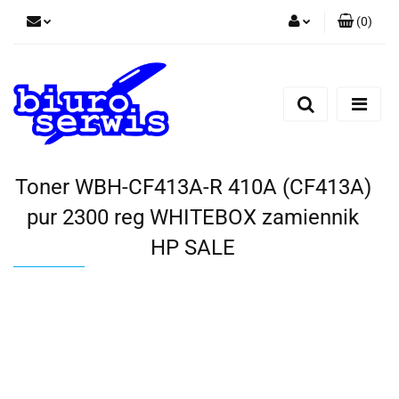
(
0
)
Zaloguj się
Zarejestruj się
Dodaj zgłoszenie
Zgody cookies
Toner WBH-CF413A-R 410A (CF413A)
pur 2300 reg WHITEBOX zamiennik
HP SALE