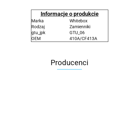
Informacje o produkcie
Marka
Whitebox
Rodzaj
Zamienniki
gtu_jpk
GTU_06
OEM
410A/CF413A
Producenci
2x3