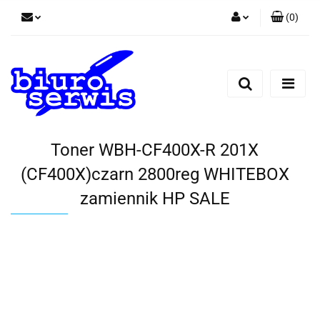
(
0
)
Zaloguj się
Zarejestruj się
Dodaj zgłoszenie
Zgody cookies
Toner WBH-CF400X-R 201X
(CF400X)czarn 2800reg WHITEBOX
zamiennik HP SALE