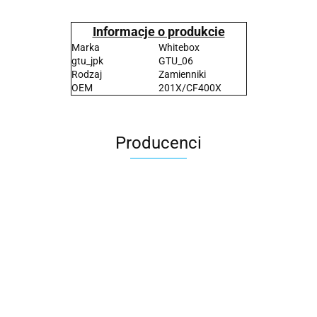
Informacje o produkcie
Marka
Whitebox
gtu_jpk
GTU_06
Rodzaj
Zamienniki
OEM
201X/CF400X
Producenci
2x3